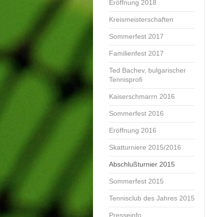
Eröffnung 2018
Kreismeisterschaften
Sommerfest 2017
Familienfest 2017
Ted Bachev, bulgarischer
Tennisprofi
Kaiserschmarrn 2016
Sommerfest 2016
Eröffnung 2016
Skatturniere 2015/2016
Abschlußturnier 2015
Sommerfest 2015
Tennisclub des Jahres 2015
Presseinfo