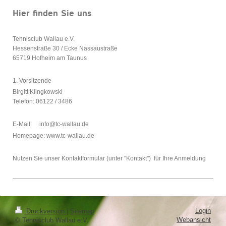
Hier finden Sie uns
Tennisclub Wallau e.V.
Hessenstraße 30 / Ecke Nassaustraße
65719
Hofheim am Taunus
1. Vorsitzende
Birgitt Klingkowski
Telefon: 06122 / 3486
E-Mail: info@tc-wallau.de
Homepage: www.tc-wallau.de
Nutzen Sie unser Kontaktformular (unter "Kontakt") für Ihre Anmeldung
Login
Druckversion
|
Sitemap
Webansicht
© Tennisclub Wallau e.V.